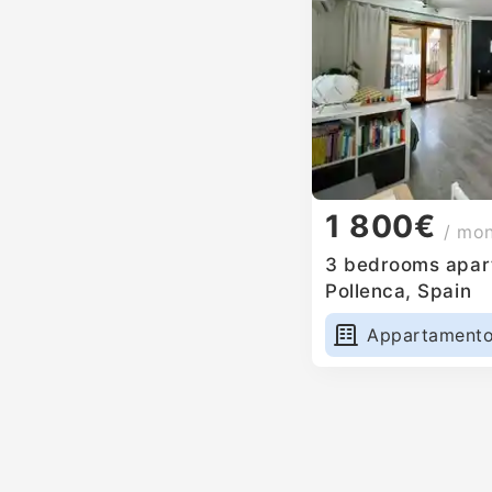
1 800€
/ mo
3 bedrooms apart
Pollenca, Spain
Appartament