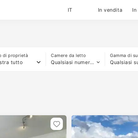
IT
In vendita
In
o di proprietà
Camere da letto
Gamma di sup
tra tutto
Qualsiasi numero di letti