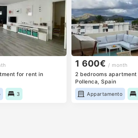
1 600€
nth
/ month
ment for rent in
2 bedrooms apartment f
Pollenca, Spain
o
3
Appartamento