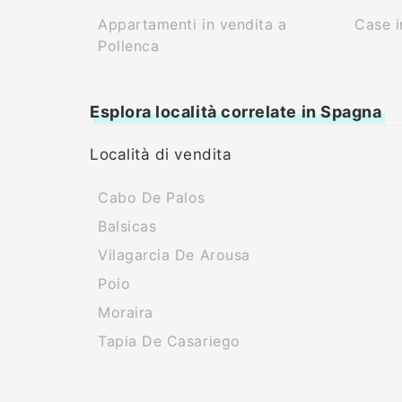
Appartamenti in vendita a
Case i
Pollenca
Esplora località correlate in Spagna
Località di vendita
Cabo De Palos
Balsicas
Vilagarcia De Arousa
Poio
Moraira
Tapia De Casariego