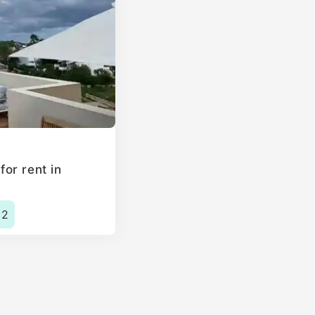
or rent in
2