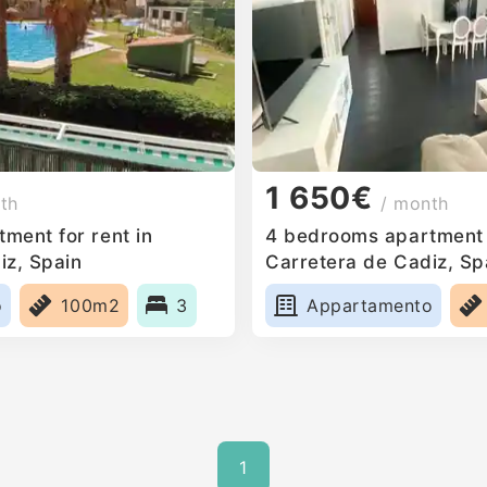
1 650€
th
/ month
ment for rent in
4 bedrooms apartment f
iz, Spain
Carretera de Cadiz, Sp
o
100m2
3
Appartamento
1