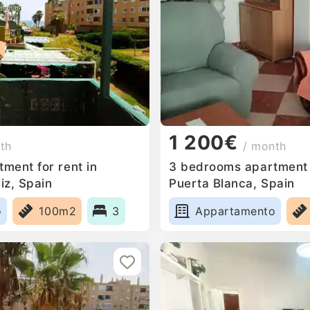
1 200€
th
/ month
ment for rent in
3 bedrooms apartment f
iz, Spain
Puerta Blanca, Spain
o
100m2
3
Appartamento