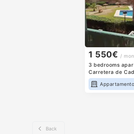
1 550€
/ mon
3 bedrooms apart
Carretera de Cad
Appartament
Back