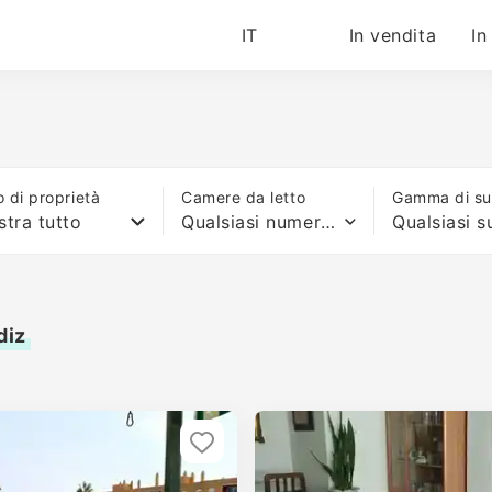
IT
In vendita
In
o di proprietà
Camere da letto
Gamma di sup
tra tutto
Qualsiasi numero di letti
diz