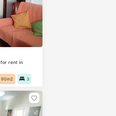
or rent in
90m2
3