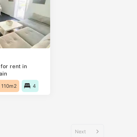
or rent in
ain
110m2
4
Next