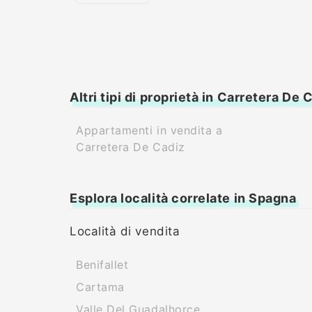
Altri tipi di proprietà in Carretera De 
Appartamenti in vendita a
Carretera De Cadiz
Esplora località correlate in Spagna
Località di vendita
Benifallet
Cartama
Valle Del Guadalhorce