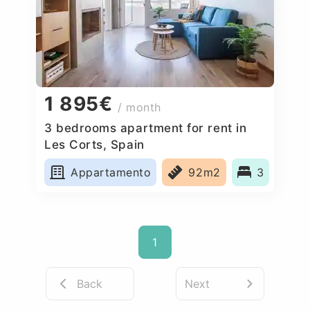
1 895€
/ month
3 bedrooms apartment for rent in
Les Corts, Spain
Appartamento
92m2
3
1
Back
Next