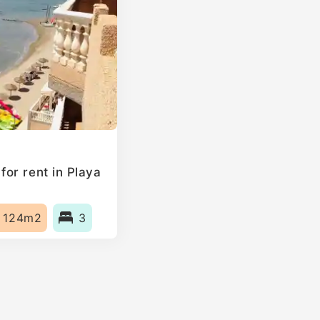
or rent in Playa
124m2
3