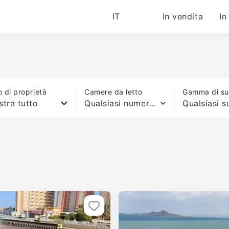
IT
In vendita
In
o di proprietà
Camere da letto
Gamma di sup
tra tutto
Qualsiasi numero di letti