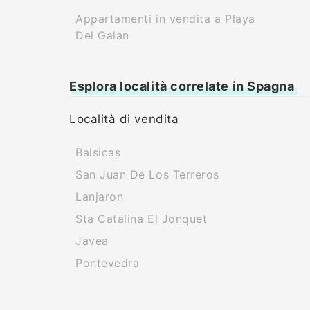
Appartamenti in vendita a Playa
Del Galan
Esplora località correlate in Spagna
Località di vendita
Balsicas
San Juan De Los Terreros
Lanjaron
Sta Catalina El Jonquet
Javea
Pontevedra