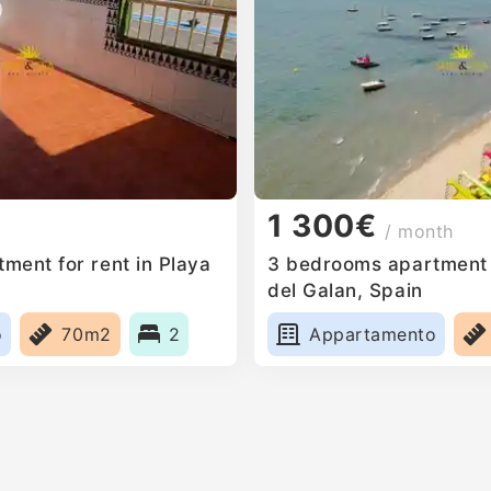
1 300€
/ month
ment for rent in Playa
3 bedrooms apartment f
del Galan, Spain
o
70m2
2
Appartamento