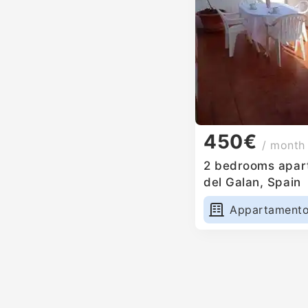
450€
/ month
2 bedrooms apart
del Galan, Spain
Appartament