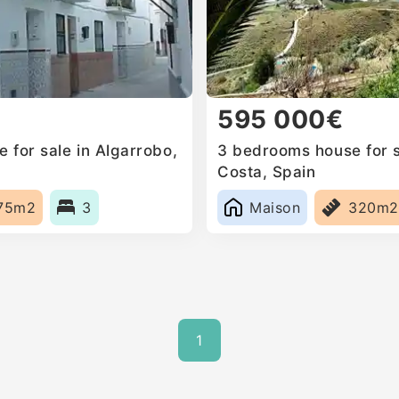
595 000€
 for sale in Algarrobo,
3 bedrooms house for s
Costa, Spain
75m2
3
Maison
320m2
1