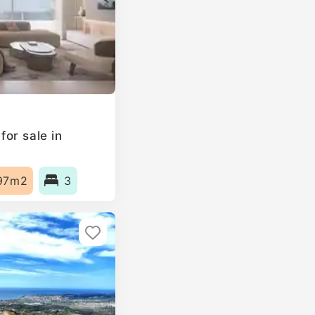
or sale in
97m2
3