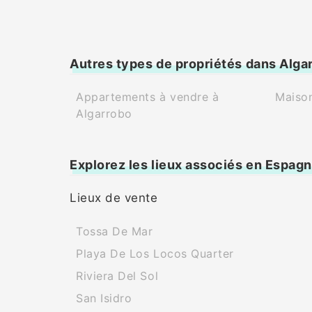
Autres types de propriétés dans Alga
Appartements à vendre à
Maison
Algarrobo
Explorez les lieux associés en Espag
Lieux de vente
Tossa De Mar
Playa De Los Locos Quarter
Riviera Del Sol
San Isidro