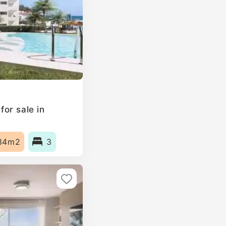
or sale in
84m2
3