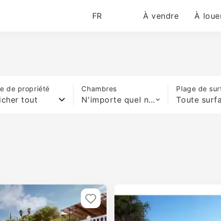
FR
À vendre
À loue
e de propriété
Chambres
Plage de sur
icher tout
N'importe quel nombre de lits
Toute surf