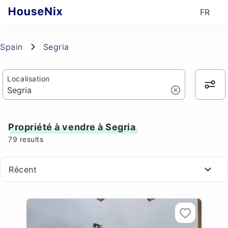
FR
Spain
Segria
Localisation
Propriété à vendre à Segria
79
results
Récent