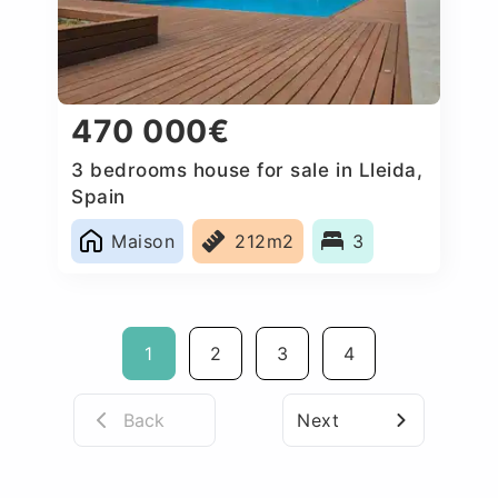
470 000€
3 bedrooms house for sale in Lleida,
Spain
Maison
212m2
3
1
2
3
4
Back
Next