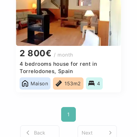
2 800€
/ month
4 bedrooms house for rent in
Torrelodones, Spain
Maison
153m2
4
1
Back
Next