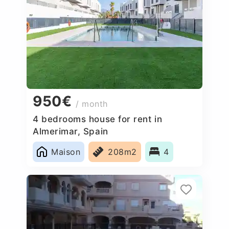
950€
/ month
4 bedrooms house for rent in
Almerimar, Spain
Maison
208m2
4