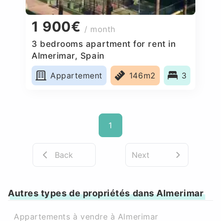
1 900€
/ month
3 bedrooms apartment for rent in
Almerimar, Spain
Appartement
146m2
3
1
Back
Next
Autres types de propriétés dans Almerimar
Appartements à vendre à Almerimar