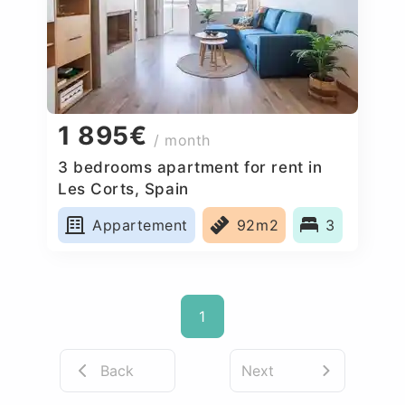
1 895€
/ month
3 bedrooms apartment for rent in
Les Corts, Spain
Appartement
92m2
3
1
Back
Next