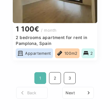
1 100€
/ month
2 bedrooms apartment for rent in
Pamplona, Spain
Appartement
100m2
2
1
2
3
Back
Next