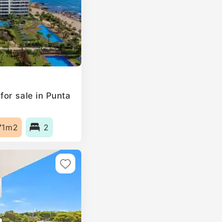
or sale in Punta
71m2
2