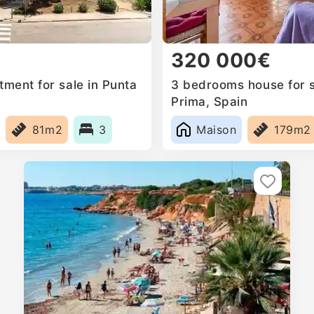
320 000€
ment for sale in Punta
3 bedrooms house for s
Prima, Spain
81m2
3
Maison
179m2