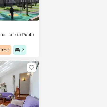
or sale in Punta
78m2
2