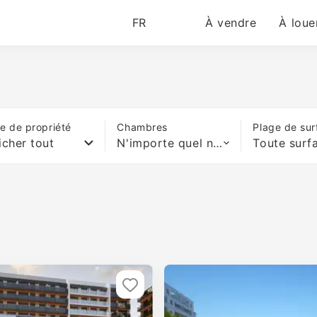
FR
À vendre
À loue
e de propriété
Chambres
Plage de sur
icher tout
N'importe quel nombre de lits
Toute surf