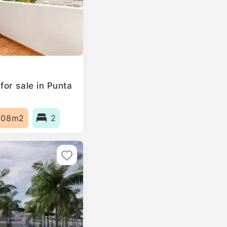
or sale in Punta
108m2
2