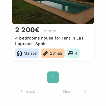
2 200€
/ month
4 bedrooms house for rent in Las
Lagunas, Spain
Maison
281m2
4
1
Back
Next