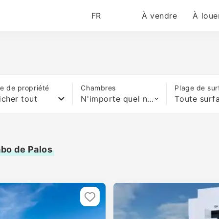
FR
À vendre
À loue
e de propriété
Chambres
Plage de sur
icher tout
N'importe quel nombre de lits
Toute surf
abo de Palos