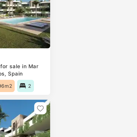
or sale in Mar
os, Spain
96m2
2