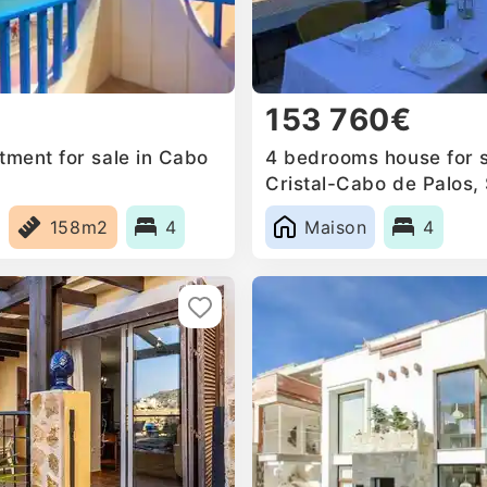
153 760€
ment for sale in Cabo
4 bedrooms house for s
Cristal-Cabo de Palos,
158m2
4
Maison
4