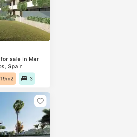
or sale in Mar
os, Spain
119m2
3