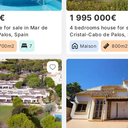
0€
1 995 000€
 for sale in Mar de
4 bedrooms house for s
Palos, Spain
Cristal-Cabo de Palos,
700m2
7
Maison
800m2