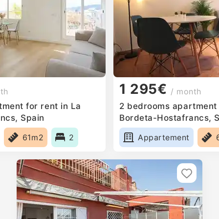
1 295€
th
/ month
ment for rent in La
2 bedrooms apartment f
ncs, Spain
Bordeta-Hostafrancs, 
61m2
2
Appartement