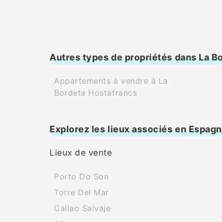
Autres types de propriétés dans La B
Appartements à vendre à La
Bordeta Hostafrancs
Explorez les lieux associés en Espag
Lieux de vente
Porto Do Son
Torre Del Mar
Callao Salvaje