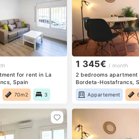
1 345€
th
/ month
ment for rent in La
2 bedrooms apartment f
ncs, Spain
Bordeta-Hostafrancs, 
70m2
3
Appartement