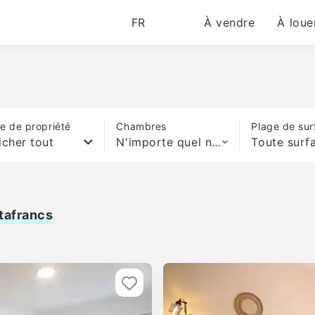
FR
À vendre
À loue
e de propriété
Chambres
Plage de sur
icher tout
N'importe quel nombre de lits
Toute surf
stafrancs