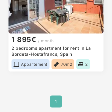
1 895€
/ month
2 bedrooms apartment for rent in La
Bordeta-Hostafrancs, Spain
Appartement
70m2
2
1