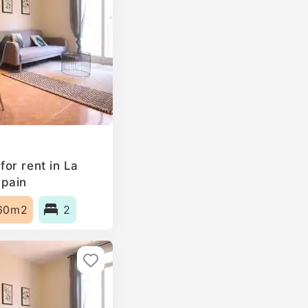
or rent in La
Spain
60m2
2