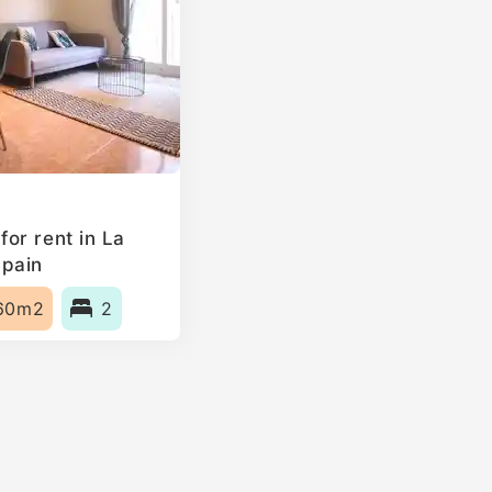
or rent in La
Spain
60m2
2