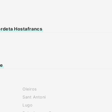
ordeta Hostafrancs
ne
Oleiros
Sant Antoni
Lugo