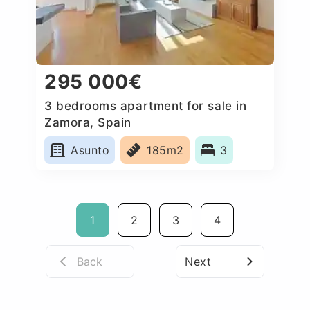
295 000€
3 bedrooms apartment for sale in
Zamora, Spain
Asunto
185m2
3
1
2
3
4
Back
Next