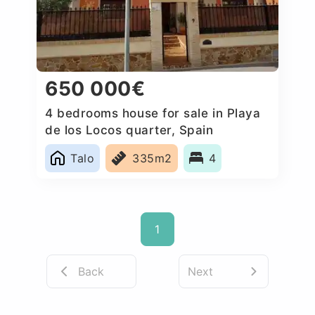
650 000€
4 bedrooms house for sale in Playa
de los Locos quarter, Spain
Talo
335m2
4
1
Back
Next