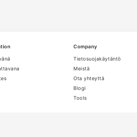
tion
Company
vänä
Tietosuojakäytäntö
attavana
Meistä
tes
Ota yhteyttä
Blogi
Tools