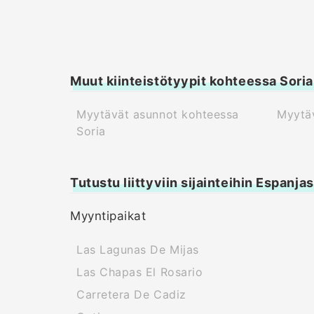
Muut kiinteistötyypit kohteessa Soria
Myytävät asunnot kohteessa
Myytäv
Soria
Tutustu liittyviin sijainteihin Espanja
Myyntipaikat
Las Lagunas De Mijas
Las Chapas El Rosario
Carretera De Cadiz