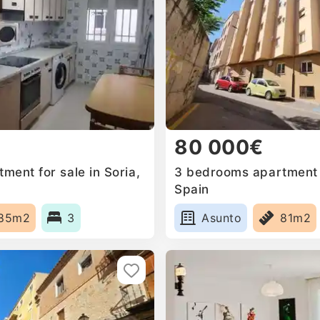
80 000€
ent for sale in Soria,
3 bedrooms apartment f
Spain
85m2
3
Asunto
81m2