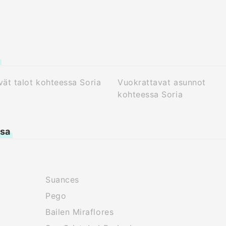
ät talot kohteessa Soria
Vuokrattavat asunnot
kohteessa Soria
ssa
Suances
Pego
Bailen Miraflores