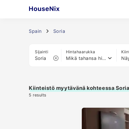
Spain
Soria
Sijainti
Hintahaarukka
Kii
Mikä tahansa hinta
Näy
Kiinteistö myytävänä kohteessa Sori
5
results