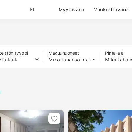
FI
Myytävänä
Vuokrattavana
nteistön tyyppi
Makuuhuoneet
Pinta-ala
tä kaikki
Mikä tahansa määrä sänkyjä
a