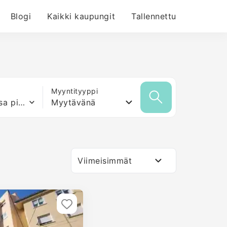
Blogi
Kaikki kaupungit
Tallennettu
Myyntityyppi
Mikä tahansa pinta-ala
Myytävänä
Viimeisimmät