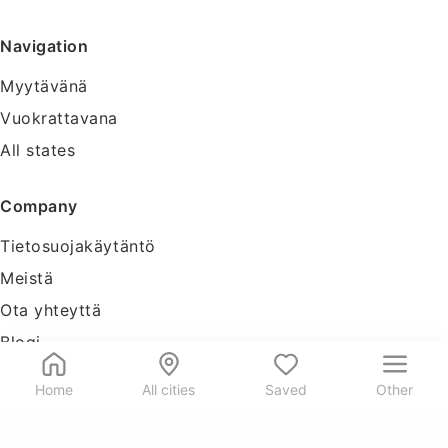
Navigation
Myytävänä
Vuokrattavana
All states
Company
Tietosuojakäytäntö
Meistä
Ota yhteyttä
Blogi
Tools
Home
All cities
Saved
Other