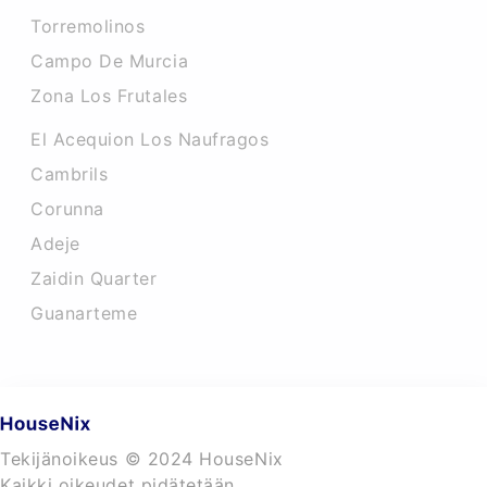
Torremolinos
Campo De Murcia
Zona Los Frutales
El Acequion Los Naufragos
Cambrils
Corunna
Adeje
Zaidin Quarter
Guanarteme
Tekijänoikeus © 2024 HouseNix
Kaikki oikeudet pidätetään.