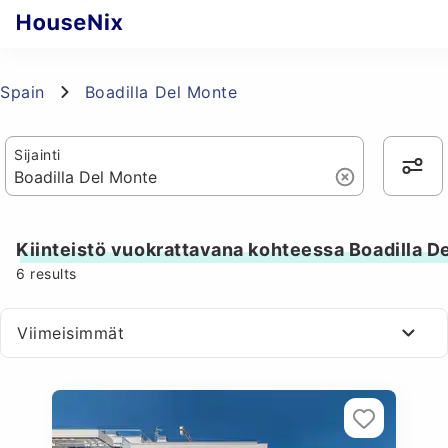
Spain
Boadilla Del Monte
Sijainti
Kiinteistö vuokrattavana kohteessa Boadilla D
6
results
Viimeisimmät