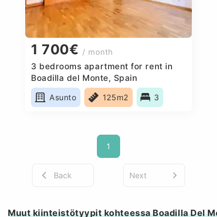
1 700€
/ month
3 bedrooms apartment for rent in
Boadilla del Monte, Spain
Asunto
125m2
3
1
Back
Next
Muut kiinteistötyypit kohteessa Boadilla Del 