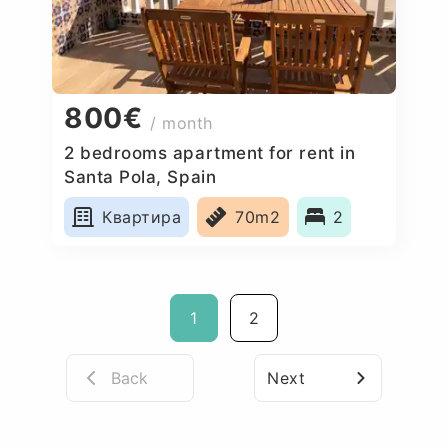
800€
/ month
2 bedrooms apartment for rent in
Santa Pola, Spain
Квартира
70m2
2
1
2
Back
Next