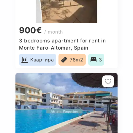
900€
/ month
3 bedrooms apartment for rent in
Monte Faro-Altomar, Spain
Квартира
78m2
3