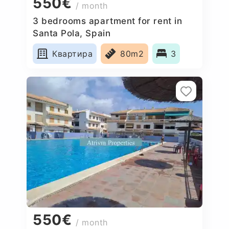
550€
/ month
3 bedrooms apartment for rent in
Santa Pola, Spain
Квартира
80m2
3
550€
/ month