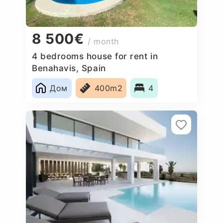
8 500€
/ month
4 bedrooms house for rent in
Benahavis, Spain
Дом
400m2
4