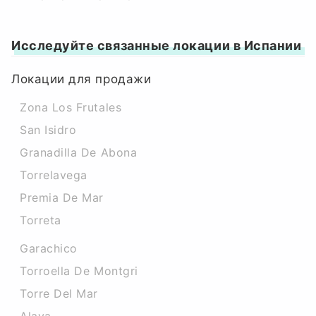
Исследуйте связанные локации в Испании
Локации для продажи
Zona Los Frutales
San Isidro
Granadilla De Abona
Torrelavega
Premia De Mar
Torreta
Garachico
Torroella De Montgri
Torre Del Mar