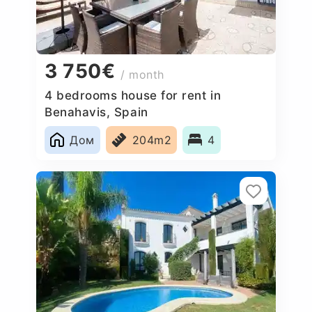
3 750€
/ month
4 bedrooms house for rent in
Benahavis, Spain
Дом
204m2
4