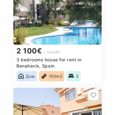
2 100€
/ month
3 bedrooms house for rent in
Benahavis, Spain
Дом
100m2
3