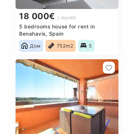
18 000€
/ month
5 bedrooms house for rent in
Benahavis, Spain
Дом
752m2
5