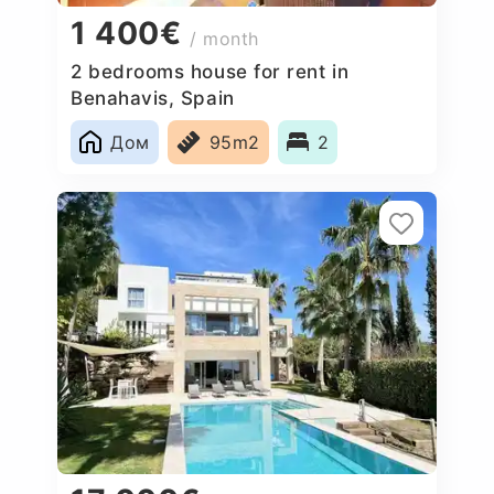
1 400€
/ month
2 bedrooms house for rent in
Benahavis, Spain
Дом
95m2
2