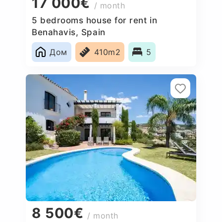
17 000€
/ month
5 bedrooms house for rent in
Benahavis, Spain
Дом
410m2
5
8 500€
/ month