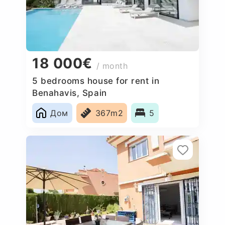
18 000€
/ month
5 bedrooms house for rent in
Benahavis, Spain
Дом
367m2
5