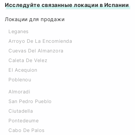
Исследуйте связанные локации в Испании
Локации для продажи
Leganes
Arroyo De La Encomienda
Cuevas Del Almanzora
Caleta De Velez
El Acequion
Poblenou
Almoradi
San Pedro Pueblo
Ciutadella
Pontedeume
Cabo De Palos