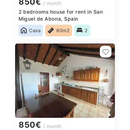
850€
/ month
2 bedrooms house for rent in San
Miguel de Abona, Spain
Casa
80m2
2
850€
/ month