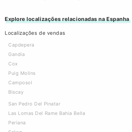
Explore localizações relacionadas na Espanha
Localizações de vendas
Capdepera
Gandia
Cox
Puig Molins
Camposol
Biscay
San Pedro Del Pinatar
Las Lomas Del Rame Bahia Bella
Periana