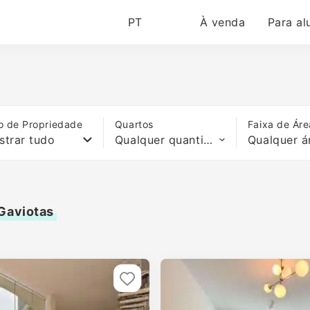
PT
À venda
Para al
o de Propriedade
Quartos
Faixa de Áre
strar tudo
Qualquer quantidade de quartos
Qualquer á
 Gaviotas