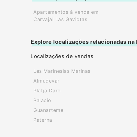
Apartamentos à venda em
Carvajal Las Gaviotas
Explore localizações relacionadas na
Localizações de vendas
Les Marineslas Marinas
Almudevar
Platja Daro
Palacio
Guanarteme
Paterna