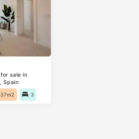
or sale in
, Spain
137m2
3