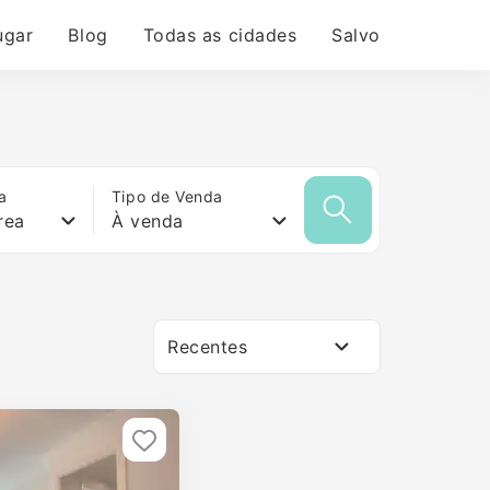
ugar
Blog
Todas as cidades
Salvo
a
Tipo de Venda
rea
À venda
Recentes