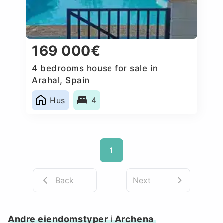
169 000€
4 bedrooms house for sale in
Arahal, Spain
Hus
4
1
Back
Next
Andre eiendomstyper i Archena