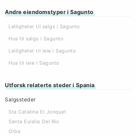
Andre eiendomstyper i Sagunto
Leiligheter til salgs i Sagunto
Hus til salgs i Sagunto
Leiligheter til leie i Sagunto
Hus til leie i Sagunto
Utforsk relaterte steder i Spania
Salgssteder
Sta Catalina El Jonquet
Santa Eulalia Del Rio
Orba