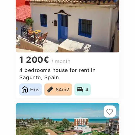
1 200€
/ month
4 bedrooms house for rent in
Sagunto, Spain
Hus
84m2
4