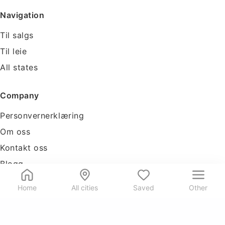
Navigation
Til salgs
Til leie
All states
Company
Personvernerklæring
Om oss
Kontakt oss
Blogg
Tools
Home
All cities
Saved
Other