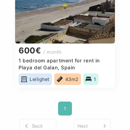
600€
/ month
1 bedroom apartment for rent in
Playa del Galan, Spain
Leilighet
43m2
1
1
Back
Next