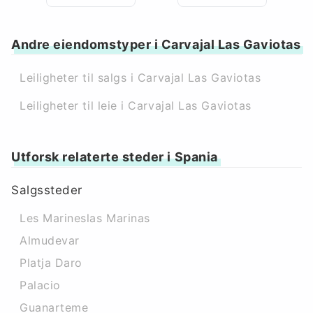
Andre eiendomstyper i Carvajal Las Gaviotas
Leiligheter til salgs i Carvajal Las Gaviotas
Leiligheter til leie i Carvajal Las Gaviotas
Utforsk relaterte steder i Spania
Salgssteder
Les Marineslas Marinas
Almudevar
Platja Daro
Palacio
Guanarteme