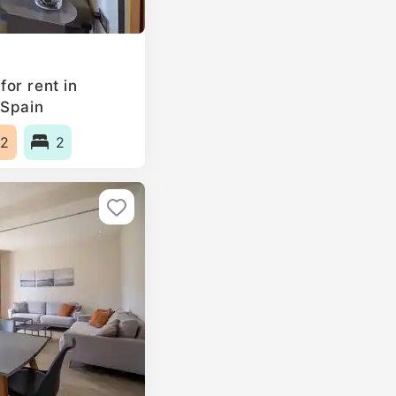
or rent in
 Spain
2
2