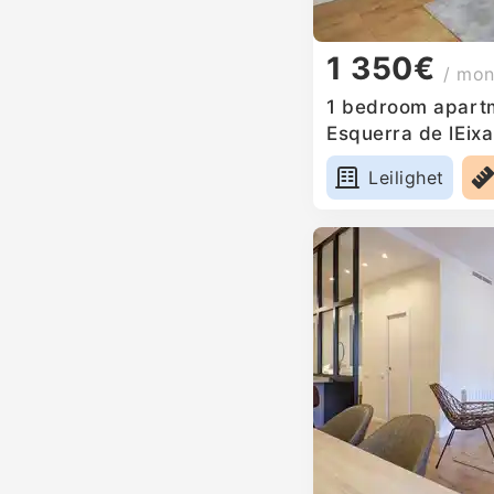
1 350€
/ mon
1 bedroom apartm
Esquerra de lEix
Leilighet