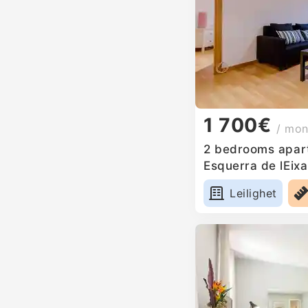
1 700€
/ mon
2 bedrooms apart
Esquerra de lEix
Leilighet