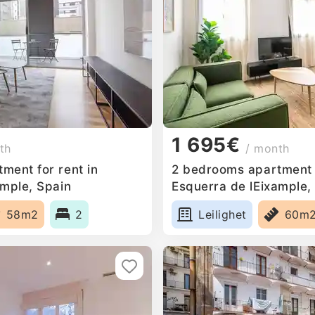
1 695€
th
/ month
ment for rent in
2 bedrooms apartment f
ample, Spain
Esquerra de lEixample,
58m2
2
Leilighet
60m