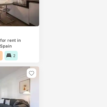
or rent in
 Spain
2
2