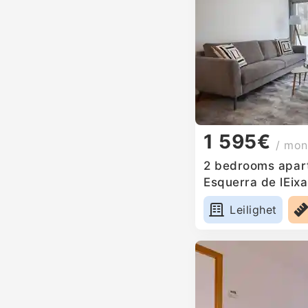
1 595€
/ mon
2 bedrooms apart
Esquerra de lEix
Leilighet