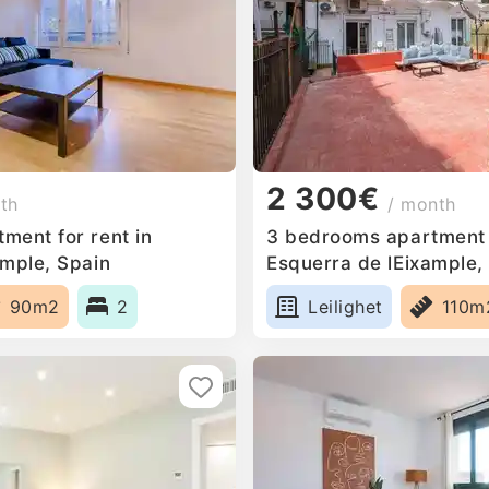
2 300€
th
/ month
ment for rent in
3 bedrooms apartment f
ample, Spain
Esquerra de lEixample,
90m2
2
Leilighet
110m