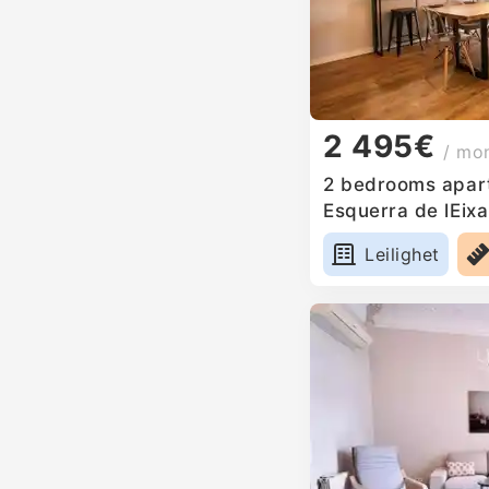
2 495€
/ mo
2 bedrooms apart
Esquerra de lEix
Leilighet