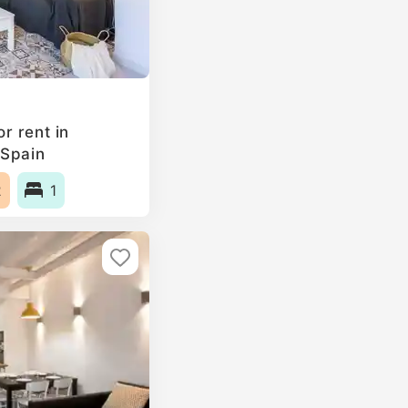
r rent in
 Spain
2
1