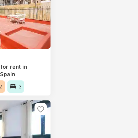
or rent in
 Spain
2
3