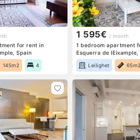
1 595€
nth
/ month
ment for rent in
1 bedroom apartment fo
ample, Spain
Esquerra de lEixample,
145m2
4
Leilighet
65m