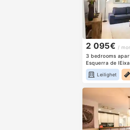
2 095€
/ mo
3 bedrooms apart
Esquerra de lEix
Leilighet