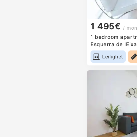
1 495€
/ mon
1 bedroom apartm
Esquerra de lEix
Leilighet