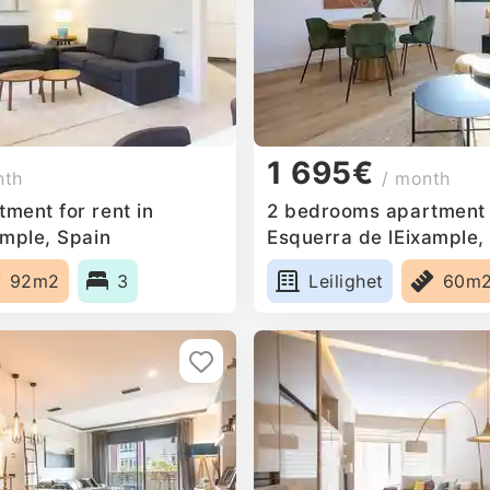
1 695€
nth
/ month
ment for rent in
2 bedrooms apartment f
ample, Spain
Esquerra de lEixample,
92m2
3
Leilighet
60m