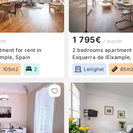
1 795€
nth
/ month
ment for rent in
2 bedrooms apartment f
ample, Spain
Esquerra de lEixample,
105m2
2
Leilighet
85m