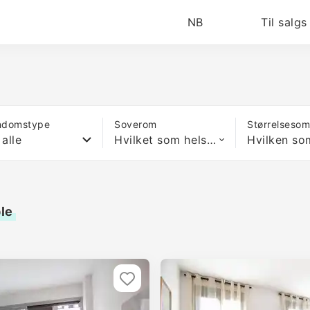
NB
Til salgs
ndomstype
Soverom
Størrelseso
 alle
Hvilket som helst antall soverom
ple