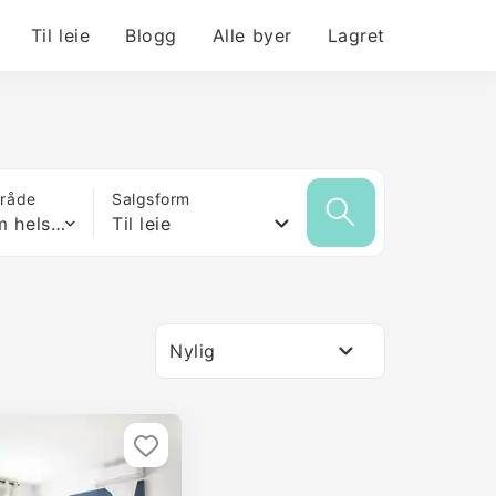
Til leie
Blogg
Alle byer
Lagret
mråde
Salgsform
Hvilken som helst størrelse
Til leie
Nylig