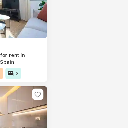
or rent in
 Spain
2
2