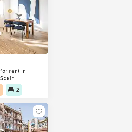
or rent in
 Spain
2
2