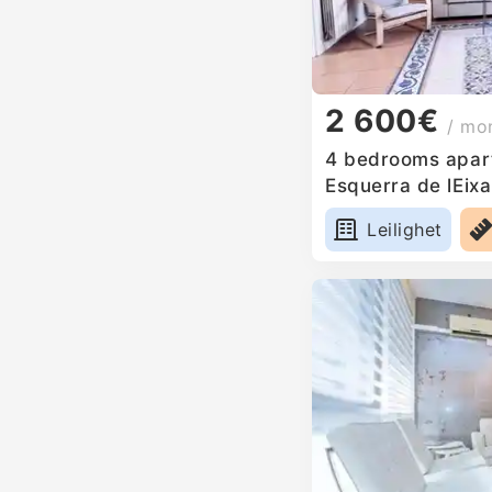
2 600€
/ mo
4 bedrooms apart
Esquerra de lEix
Leilighet