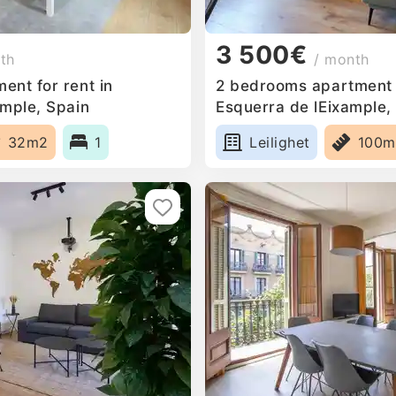
3 500€
th
/ month
ent for rent in
2 bedrooms apartment f
ample, Spain
Esquerra de lEixample,
32m2
1
Leilighet
100m