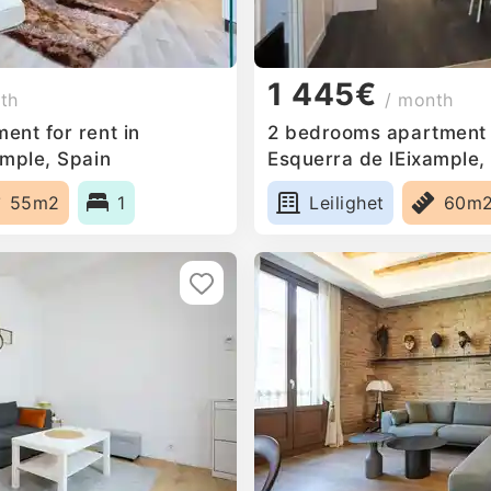
1 445€
th
/ month
ent for rent in
2 bedrooms apartment f
ample, Spain
Esquerra de lEixample,
55m2
1
Leilighet
60m