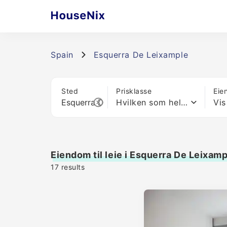
Spain
Esquerra De Leixample
Sted
Prisklasse
Eie
Hvilken som helst pris
Vis
Eiendom til leie i Esquerra De Leixam
17
results