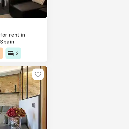
or rent in
 Spain
2
2