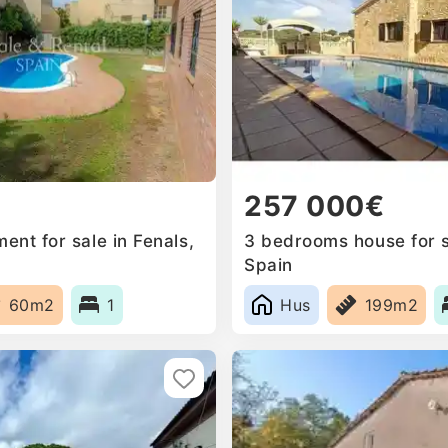
257 000€
nt for sale in Fenals,
3 bedrooms house for s
Spain
60m2
1
Hus
199m2