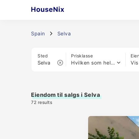
Spain
Selva
Sted
Prisklasse
Eie
Hvilken som helst pris
Vis
Eiendom til salgs i Selva
72
results