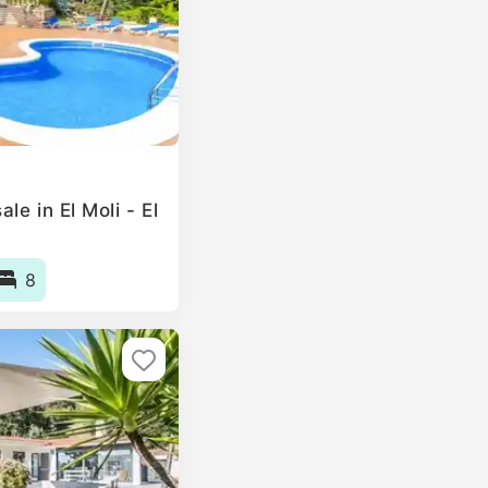
le in El Moli - El
8