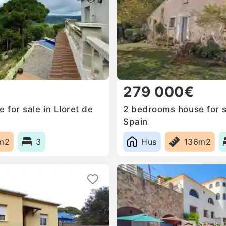
279 000€
for sale in Lloret de
2 bedrooms house for s
Spain
m2
3
Hus
136m2