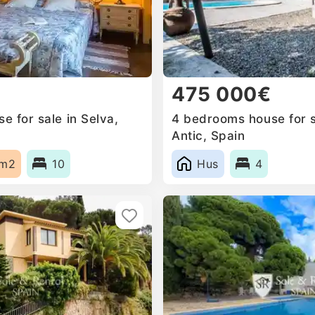
475 000€
 for sale in Selva,
4 bedrooms house for s
Antic, Spain
1m2
10
Hus
4