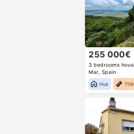
255 000€
3 bedrooms house 
Mar, Spain
Hus
110