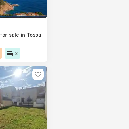
or sale in Tossa
2
2