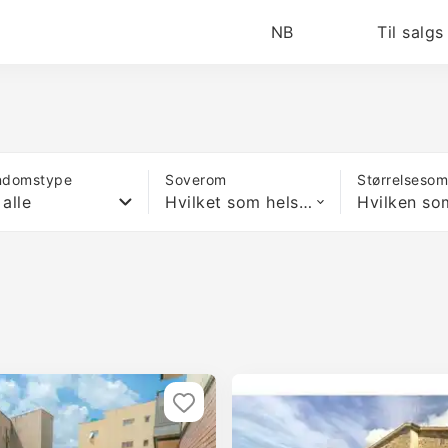
NB
Til salgs
ndomstype
Soverom
Størrelseso
 alle
Hvilket som helst antall soverom