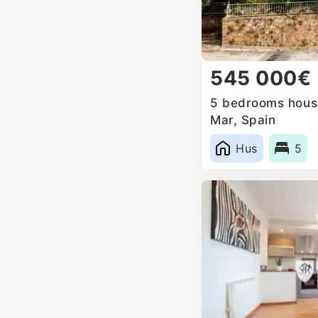
545 000€
5 bedrooms house
Mar, Spain
Hus
5