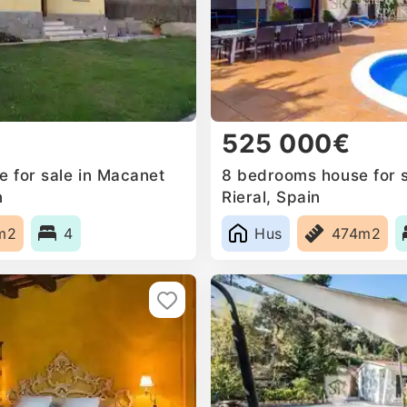
525 000€
 for sale in Macanet
8 bedrooms house for sa
n
Rieral, Spain
m2
4
Hus
474m2