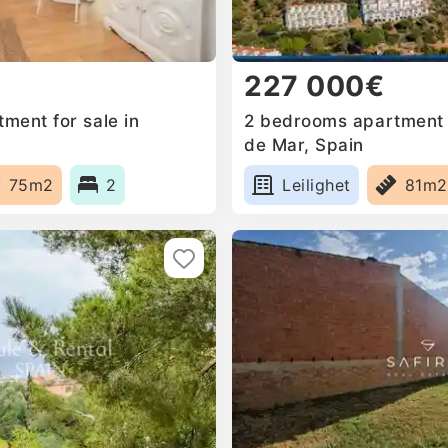
227 000€
ment for sale in
2 bedrooms apartment f
de Mar, Spain
75m2
2
Leilighet
81m