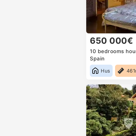
650 000€
10 bedrooms house
Spain
Hus
46