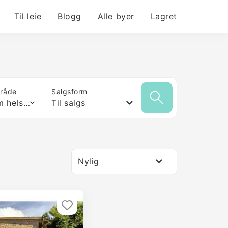
Til leie
Blogg
Alle byer
Lagret
mråde
Salgsform
Hvilken som helst størrelse
Til salgs
Nylig