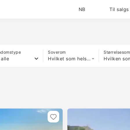
NB
Til salgs
ndomstype
Soverom
Størrelseso
 alle
Hvilket som helst antall soverom