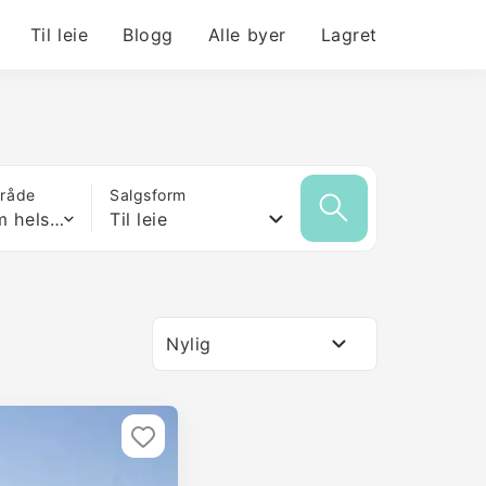
Til leie
Blogg
Alle byer
Lagret
mråde
Salgsform
Hvilken som helst størrelse
Til leie
Nylig