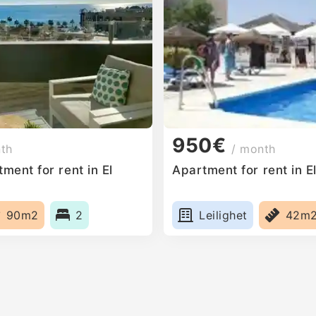
950€
nth
/ month
ent for rent in El
Apartment for rent in El
90m2
2
Leilighet
42m