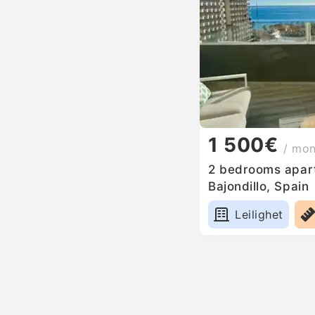
1 500€
/ mo
2 bedrooms apartm
Bajondillo, Spain
Leilighet