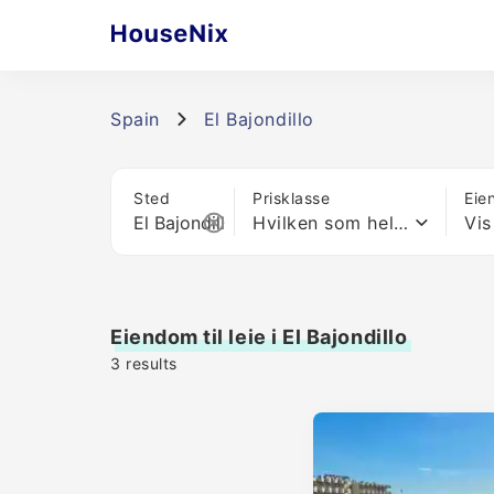
Spain
El Bajondillo
Sted
Prisklasse
Eie
Hvilken som helst pris
Vis
Eiendom til leie i El Bajondillo
3
results