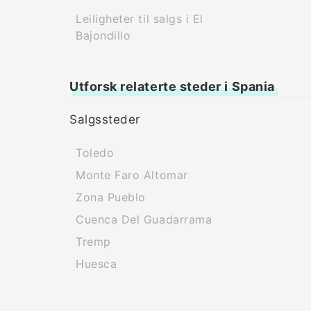
Leiligheter til salgs i El
Bajondillo
Utforsk relaterte steder i Spania
Salgssteder
Toledo
Monte Faro Altomar
Zona Pueblo
Cuenca Del Guadarrama
Tremp
Huesca