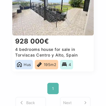
928 000€
4 bedrooms house for sale in
Torviscas Centro y Alto, Spain
Hus
195m2
4
1
Back
Next