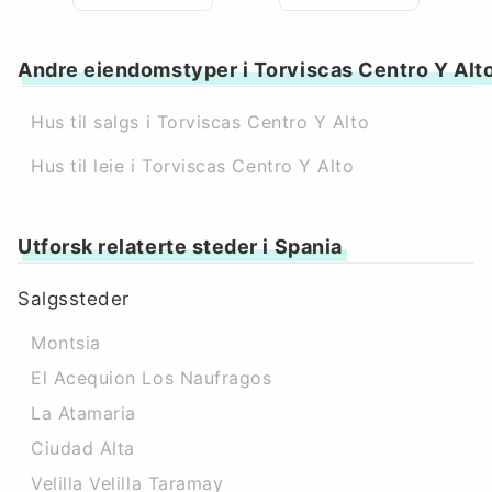
Andre eiendomstyper i Torviscas Centro Y Alt
Hus til salgs i Torviscas Centro Y Alto
Hus til leie i Torviscas Centro Y Alto
Utforsk relaterte steder i Spania
Salgssteder
Montsia
El Acequion Los Naufragos
La Atamaria
Ciudad Alta
Velilla Velilla Taramay