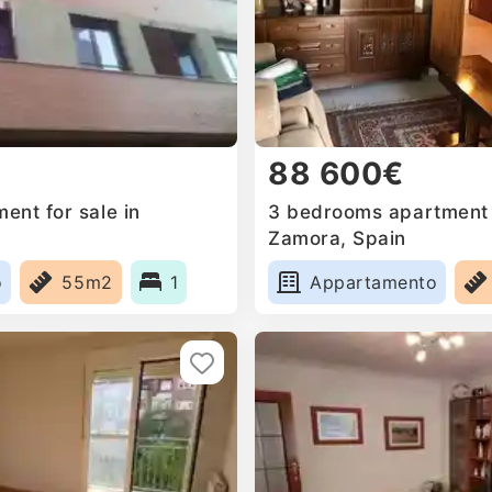
88 600€
ent for sale in
3 bedrooms apartment f
Zamora, Spain
o
55m2
1
Appartamento