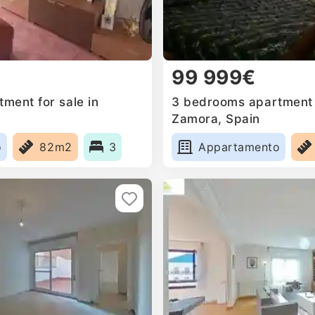
99 999€
ment for sale in
3 bedrooms apartment f
Zamora, Spain
o
82m2
3
Appartamento