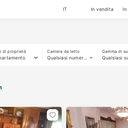
IT
In vendita
In
o di proprietà
Camere da letto
Gamma di sup
partamento
Qualsiasi numero di letti
n