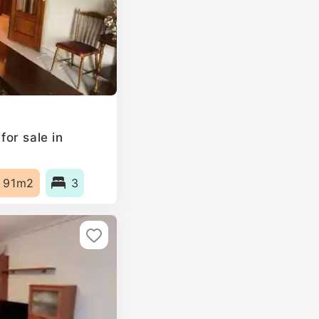
or sale in
91m2
3