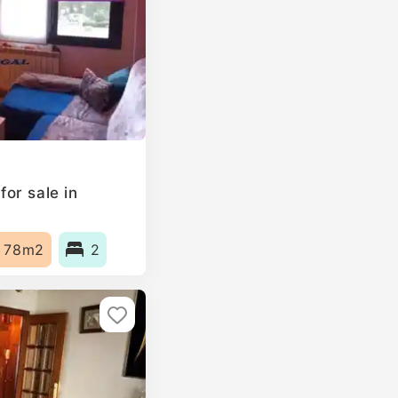
or sale in
78m2
2