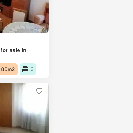
or sale in
85m2
3