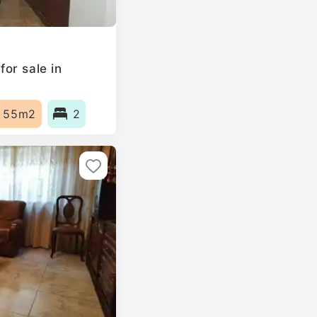
or sale in
55m2
2