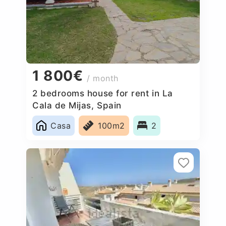
1 800€
/ month
2 bedrooms house for rent in La
Cala de Mijas, Spain
Casa
100m2
2