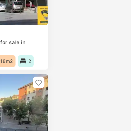
or sale in
118m2
2