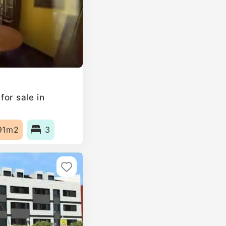
or sale in
91m2
3