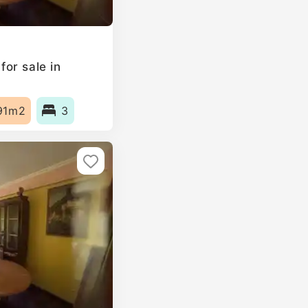
or sale in
91m2
3