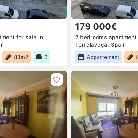
179 000€
ment for sale in
2 bedrooms apartment f
in
Torrelavega, Spain
83m2
2
Appartement