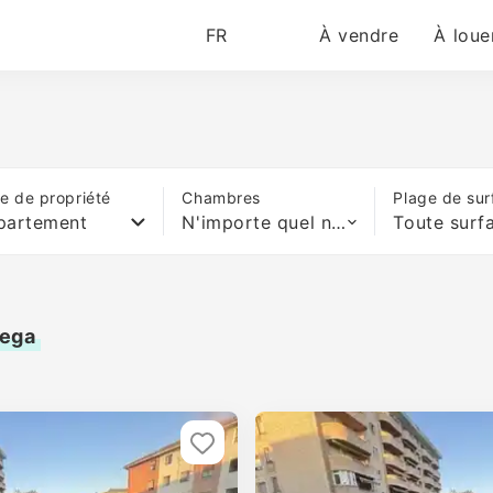
FR
À vendre
À loue
e de propriété
Chambres
Plage de sur
partement
N'importe quel nombre de lits
Toute surf
vega