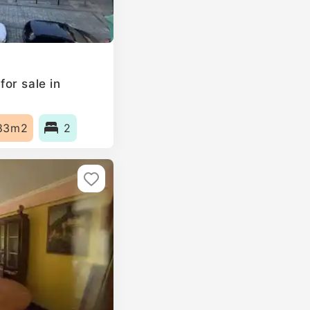
or sale in
83m2
2