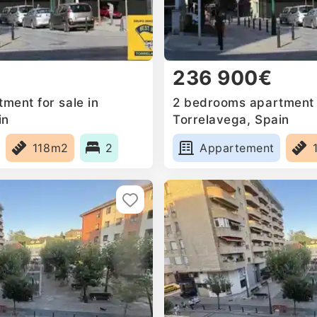
236 900€
ment for sale in
2 bedrooms apartment f
in
Torrelavega, Spain
118m2
2
Appartement