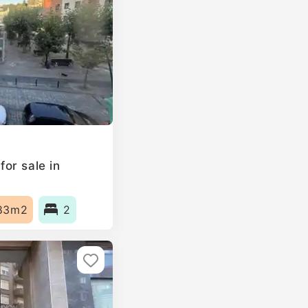
or sale in
83m2
2