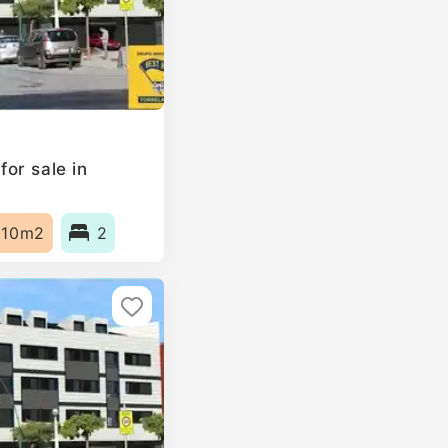
or sale in
110m2
2