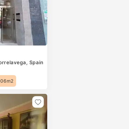
orrelavega, Spain
106m2