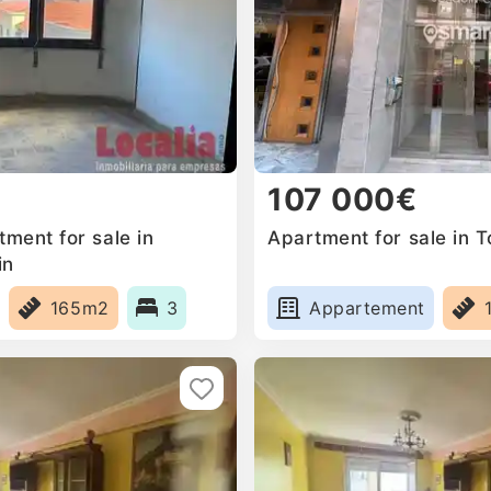
107 000€
ment for sale in
Apartment for sale in T
in
165m2
3
Appartement