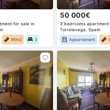
50 000€
ment for sale in
3 bedrooms apartment f
in
Torrelavega, Spain
91m2
3
Appartement