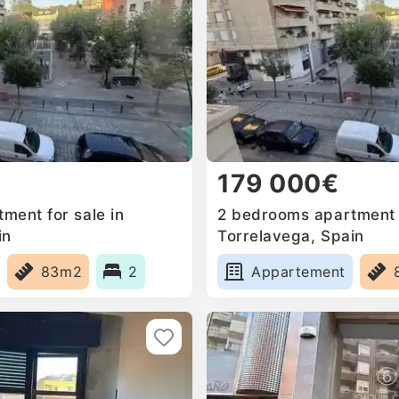
179 000€
ment for sale in
2 bedrooms apartment f
in
Torrelavega, Spain
83m2
2
Appartement