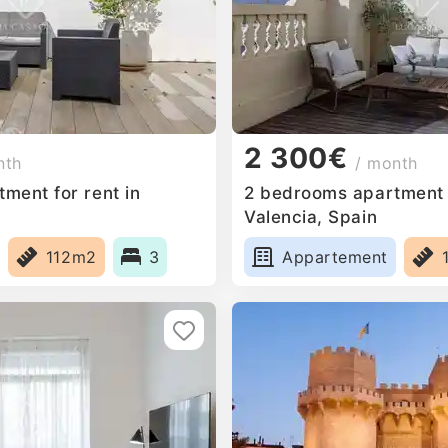
2 300€
nth
/ month
ment for rent in
2 bedrooms apartment f
Valencia, Spain
112m2
3
Appartement