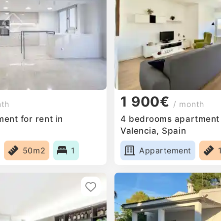
1 900€
nth
/ month
ent for rent in
4 bedrooms apartment f
Valencia, Spain
50m2
1
Appartement