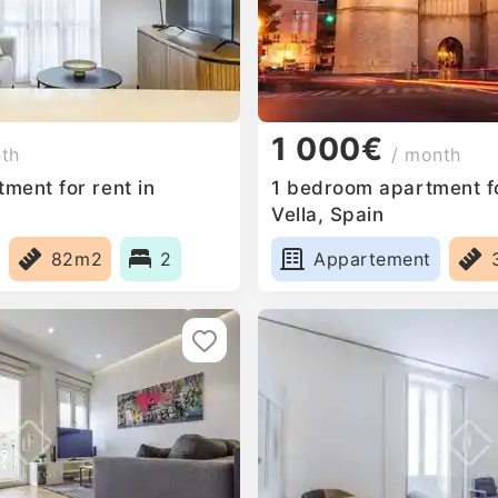
1 000€
nth
/ month
ment for rent in
1 bedroom apartment fo
Vella, Spain
82m2
2
Appartement