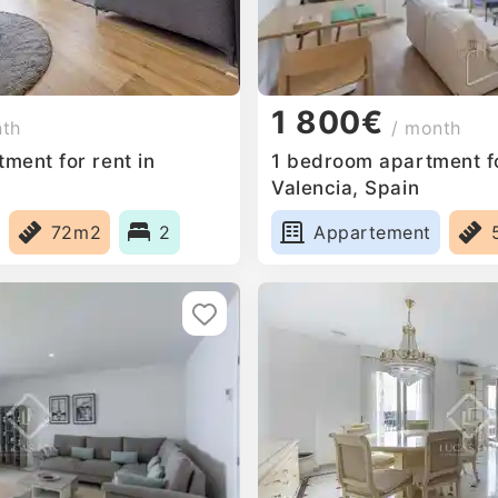
1 800€
nth
/ month
ment for rent in
1 bedroom apartment fo
Valencia, Spain
72m2
2
Appartement