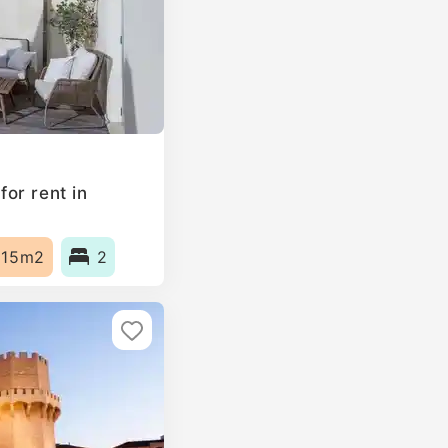
or rent in
115m2
2