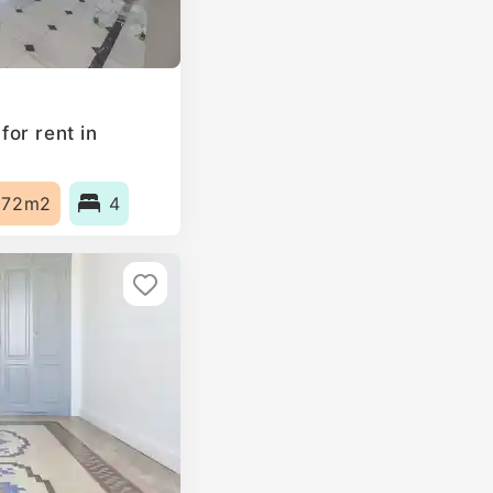
or rent in
172m2
4