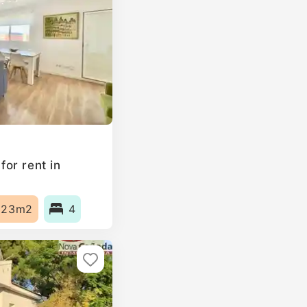
or rent in
123m2
4