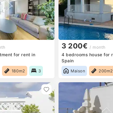
3 200€
nth
/ month
ment for rent in
4 bedrooms house for r
Spain
180m2
3
Maison
200m2