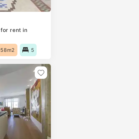
or rent in
158m2
5