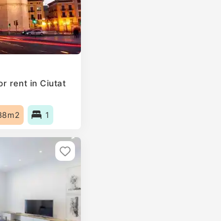
r rent in Ciutat
38m2
1