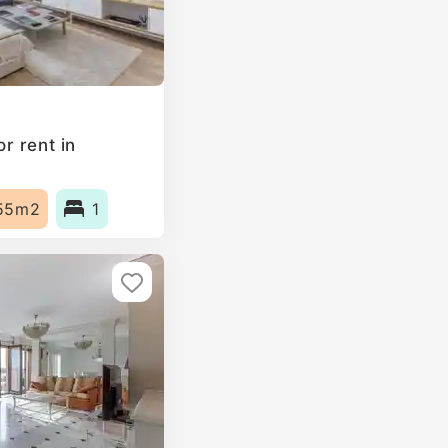
r rent in
55m2
1