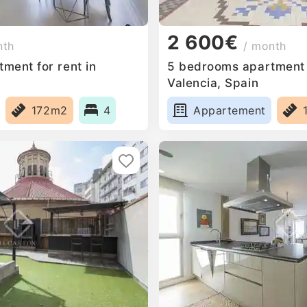
2 600€
nth
/ month
ment for rent in
5 bedrooms apartment f
Valencia, Spain
172m2
4
Appartement