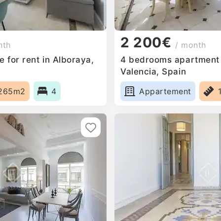
2 200€
nth
/ month
 for rent in Alboraya,
4 bedrooms apartment f
Valencia, Spain
265m2
4
Appartement