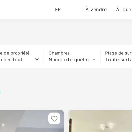
FR
À vendre
À loue
e de propriété
Chambres
Plage de sur
icher tout
N'importe quel nombre de lits
Toute surf