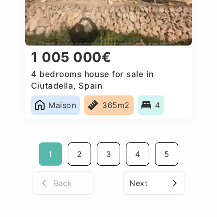
1 005 000€
4 bedrooms house for sale in
Ciutadella, Spain
Maison
365m2
4
1
2
3
4
5
Back
Next