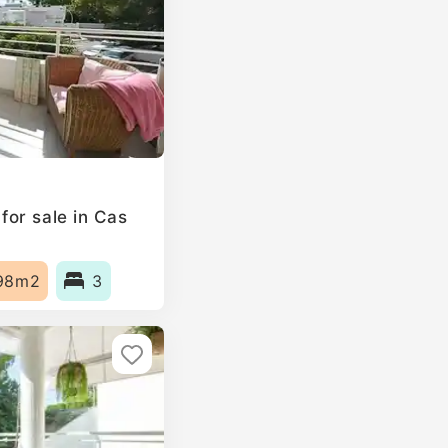
or sale in Cas
98m2
3