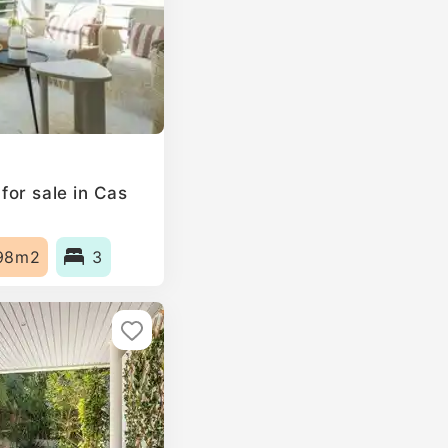
or sale in Cas
98m2
3