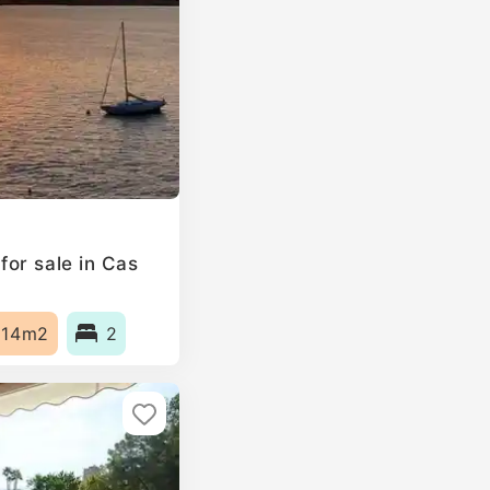
or sale in Cas
114m2
2