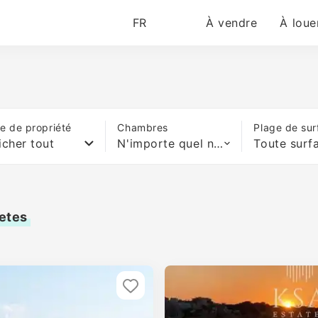
FR
À vendre
À loue
e de propriété
Chambres
Plage de sur
icher tout
N'importe quel nombre de lits
Toute surf
letes