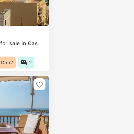
or sale in Cas
110m2
2