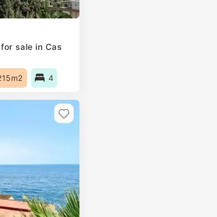
or sale in Cas
215m2
4