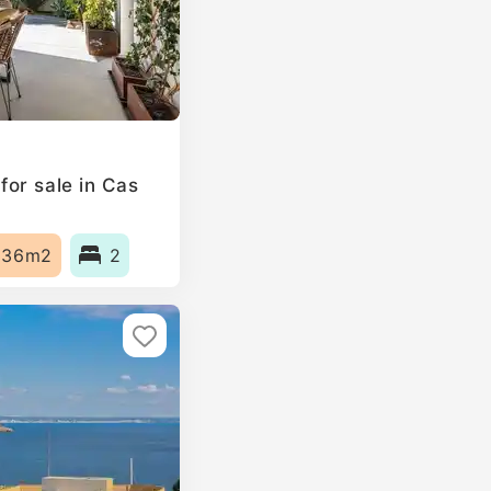
or sale in Cas
136m2
2