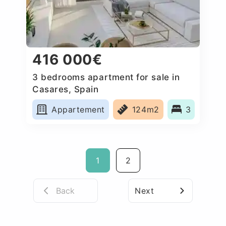
416 000€
3 bedrooms apartment for sale in
Casares, Spain
Appartement
124m2
3
1
2
Back
Next