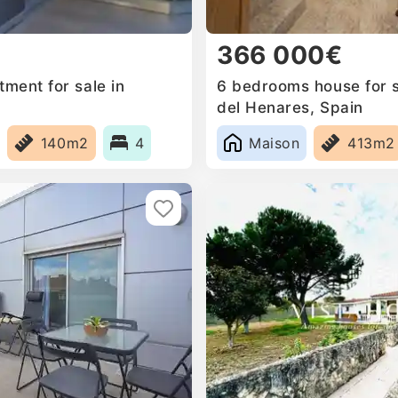
366 000€
ment for sale in
6 bedrooms house for 
del Henares, Spain
140m2
4
Maison
413m2