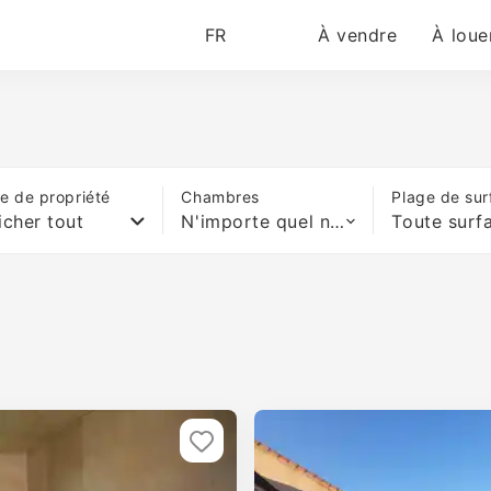
FR
À vendre
À loue
e de propriété
Chambres
Plage de sur
icher tout
N'importe quel nombre de lits
Toute surf