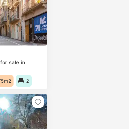
or sale in
75m2
2