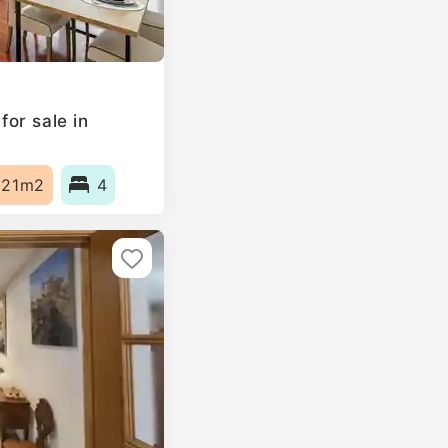
or sale in
121m2
4