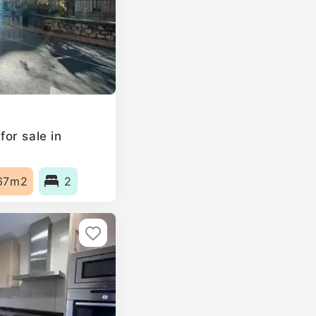
or sale in
67m2
2