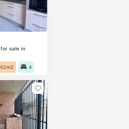
or sale in
102m2
4