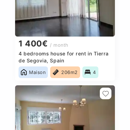
1 400€
/ month
4 bedrooms house for rent in Tierra
de Segovia, Spain
Maison
206m2
4