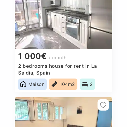
1 000€
/ month
2 bedrooms house for rent in La
Saidia, Spain
Maison
104m2
2