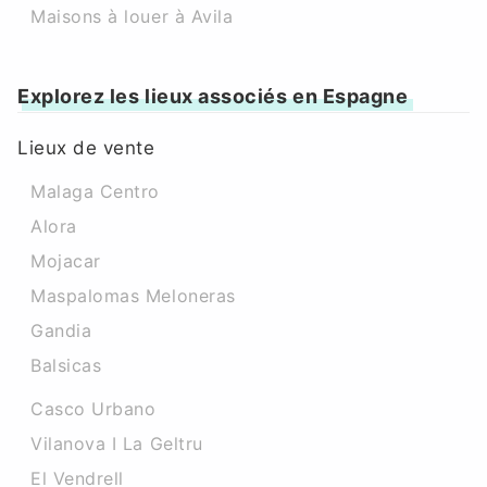
Maisons à louer à Avila
Explorez les lieux associés en Espagne
Lieux de vente
Malaga Centro
Alora
Mojacar
Maspalomas Meloneras
Gandia
Balsicas
Casco Urbano
Vilanova I La Geltru
El Vendrell