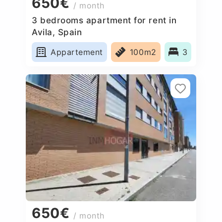
650€
/ month
3 bedrooms apartment for rent in
Avila, Spain
Appartement
100m2
3
650€
/ month