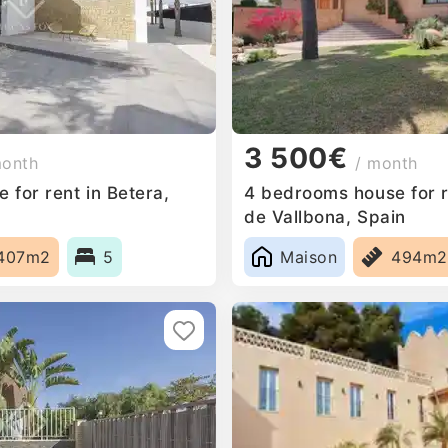
3 500€
month
/ month
for rent in Betera,
4 bedrooms house for r
de Vallbona, Spain
407m2
5
Maison
494m2