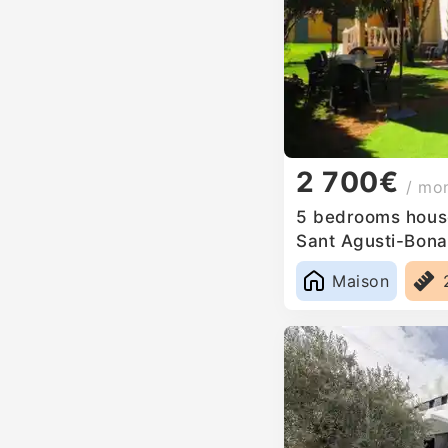
2 700€
/ mo
5 bedrooms house
Sant Agusti-Bona
Maison