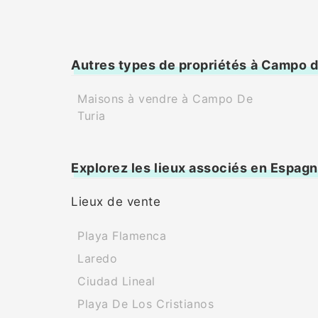
Autres types de propriétés à Campo d
Maisons à vendre à Campo De
Turia
Explorez les lieux associés en Espag
Lieux de vente
Playa Flamenca
Laredo
Ciudad Lineal
Playa De Los Cristianos