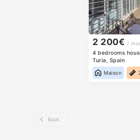
2 200€
/ mo
4 bedrooms house
Turia, Spain
Maison
Back