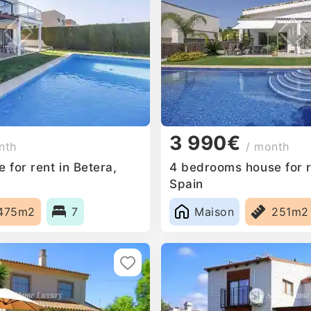
3 990€
nth
/ month
for rent in Betera,
4 bedrooms house for r
Spain
475m2
7
Maison
251m2