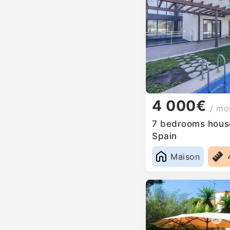
4 000€
/ mo
7 bedrooms house 
Spain
Maison