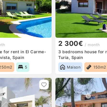
2 300€
nth
/ month
 for rent in El Carme-
3 bedrooms house for 
vista, Spain
Turia, Spain
250m2
5
Maison
150m2