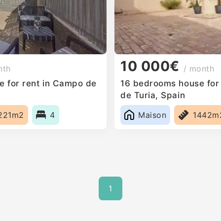
10 000€
nth
/ month
 for rent in Campo de
16 bedrooms house for
de Turia, Spain
221m2
4
Maison
1442m
1