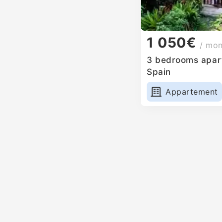
1 050€
/ mo
3 bedrooms apart
Spain
Appartement