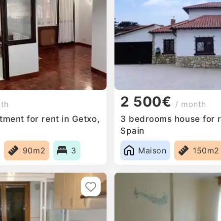
2 500€
nth
/ month
ment for rent in Getxo,
3 bedrooms house for r
Spain
90m2
3
Maison
150m2