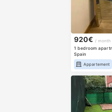
920€
/ month
1 bedroom apartm
Spain
Appartement