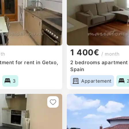
1 400€
nth
/ month
ment for rent in Getxo,
2 bedrooms apartment f
Spain
3
Appartement