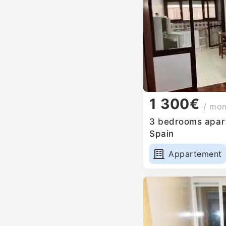
1 300€
/ mo
3 bedrooms apart
Spain
Appartement