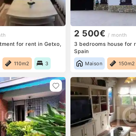
2 500€
nth
/ month
ment for rent in Getxo,
3 bedrooms house for r
Spain
110m2
3
Maison
150m2