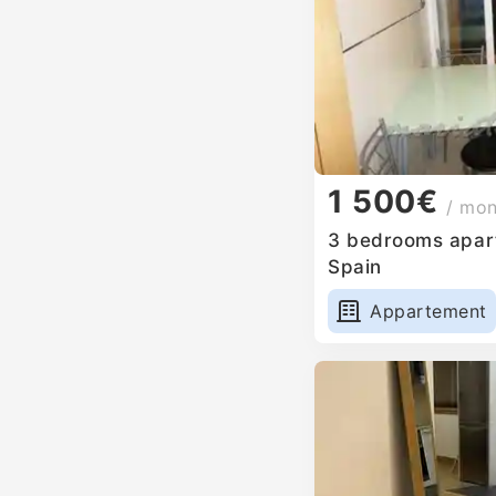
1 500€
/ mo
3 bedrooms apart
Spain
Appartement