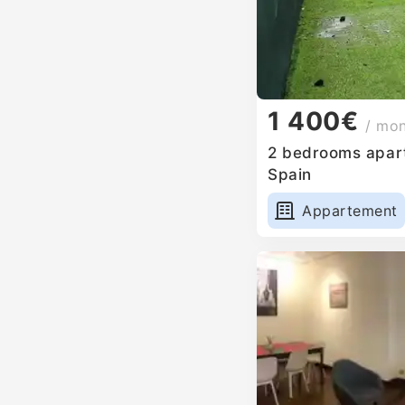
1 400€
/ mo
2 bedrooms apart
Spain
Appartement