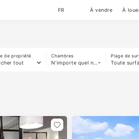
FR
À vendre
À loue
e de propriété
Chambres
Plage de sur
icher tout
N'importe quel nombre de lits
Toute surf