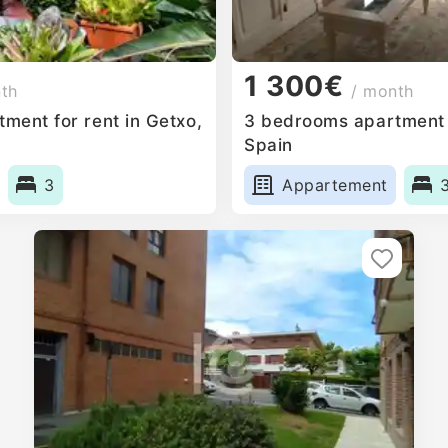
1 300€
nth
/ month
ment for rent in Getxo,
3 bedrooms apartment f
Spain
3
Appartement