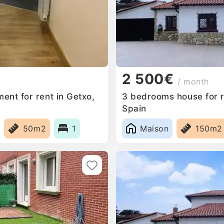
2 500€
/ month
ent for rent in Getxo,
3 bedrooms house for r
Spain
50m2
1
Maison
150m2