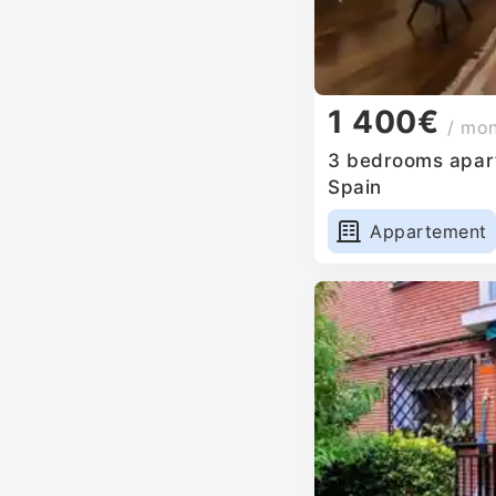
1 400€
/ mo
3 bedrooms apart
Spain
Appartement