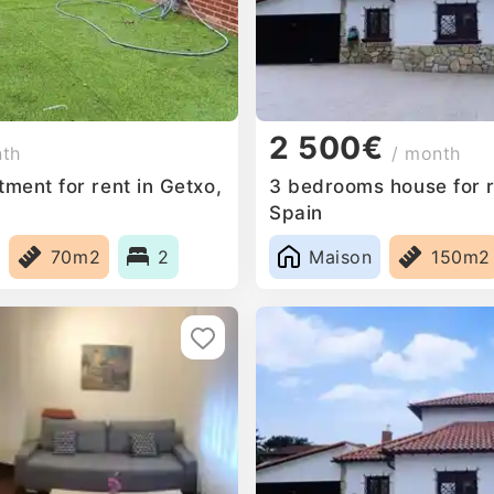
2 500€
nth
/ month
ment for rent in Getxo,
3 bedrooms house for r
Spain
70m2
2
Maison
150m2