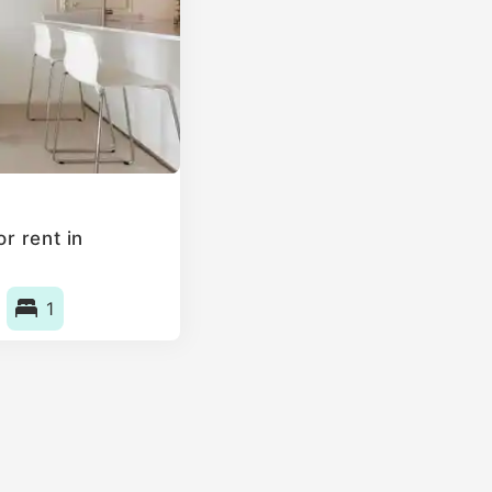
r rent in
1