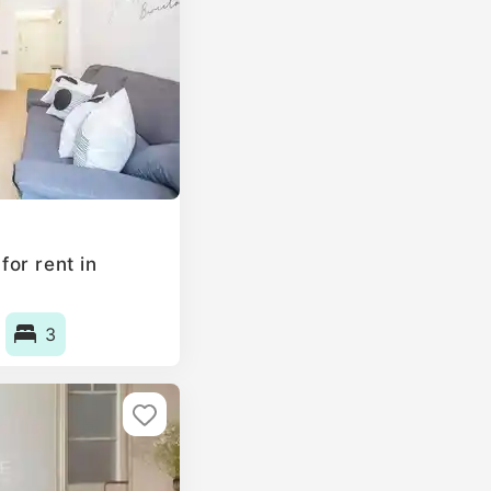
or rent in
3