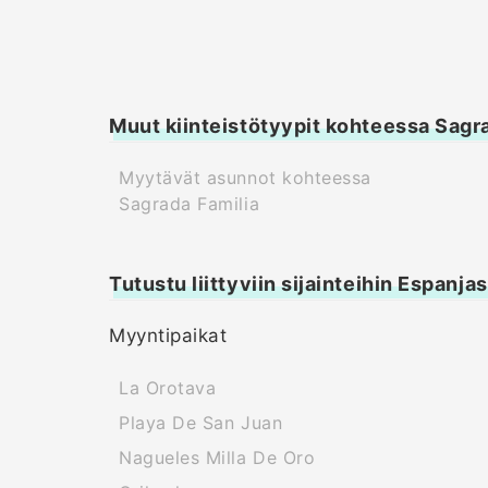
Muut kiinteistötyypit kohteessa Sagr
Myytävät asunnot kohteessa
Sagrada Familia
Tutustu liittyviin sijainteihin Espanja
Myyntipaikat
La Orotava
Playa De San Juan
Nagueles Milla De Oro