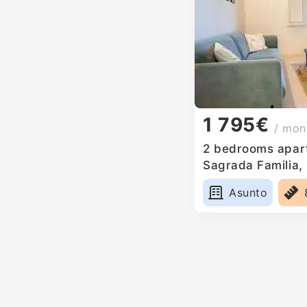
1 795€
/ mon
2 bedrooms apart
Sagrada Familia,
Asunto