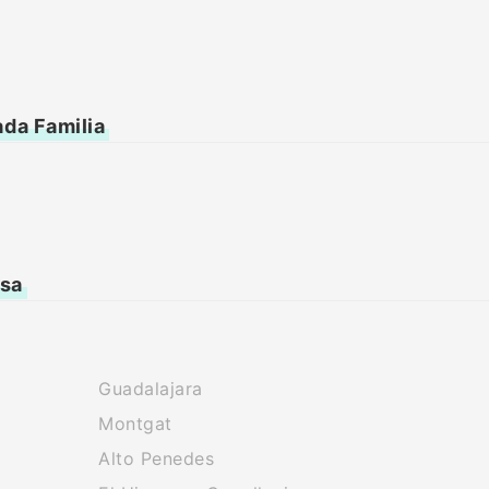
ada Familia
ssa
Guadalajara
Montgat
Alto Penedes