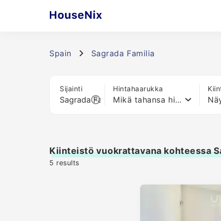
Spain
Sagrada Familia
Sijainti
Hintahaarukka
Kii
Mikä tahansa hinta
Näy
Kiinteistö vuokrattavana kohteessa S
5
results