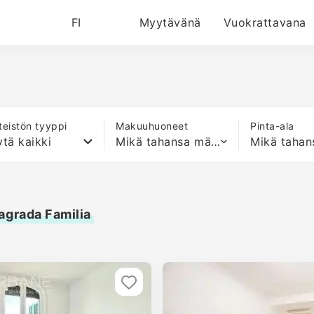
FI
Myytävänä
Vuokrattavana
nteistön tyyppi
Makuuhuoneet
Pinta-ala
tä kaikki
Mikä tahansa määrä sänkyjä
agrada Familia