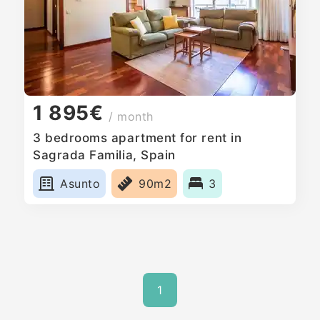
1 895€
/ month
3 bedrooms apartment for rent in
Sagrada Familia, Spain
Asunto
90m2
3
1