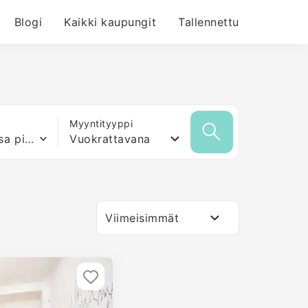
Blogi
Kaikki kaupungit
Tallennettu
Myyntityyppi
Mikä tahansa pinta-ala
Vuokrattavana
Viimeisimmät