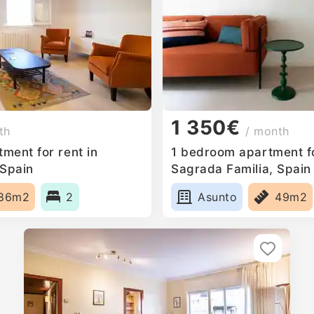
1 350€
th
/ month
ment for rent in
1 bedroom apartment fo
 Spain
Sagrada Familia, Spain
86m2
2
Asunto
49m2