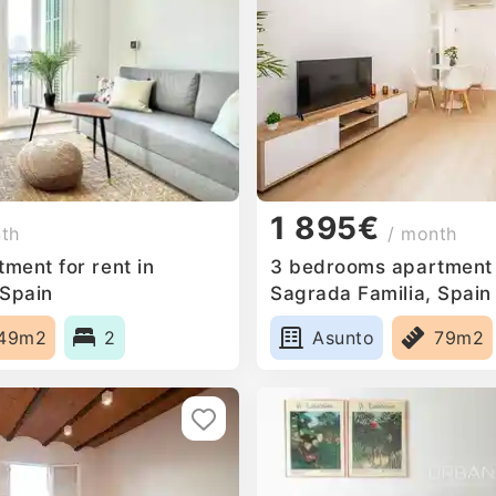
1 895€
nth
/ month
ment for rent in
3 bedrooms apartment f
 Spain
Sagrada Familia, Spain
49m2
2
Asunto
79m2