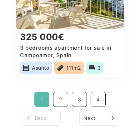
325 000€
3 bedrooms apartment for sale in
Campoamor, Spain
Asunto
111m2
3
1
2
3
4
Back
Next