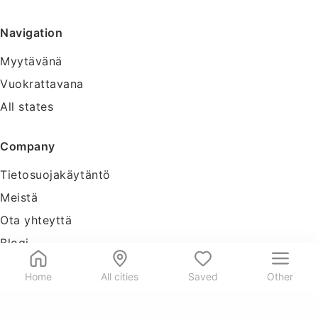
Navigation
Myytävänä
Vuokrattavana
All states
Company
Tietosuojakäytäntö
Meistä
Ota yhteyttä
Blogi
Tools
Home
All cities
Saved
Other