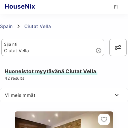
FI
Spain
Ciutat Vella
Sijainti
Huoneistot myytävänä Ciutat Vella
42
results
Viimeisimmät