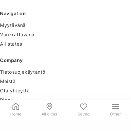
Navigation
Myytävänä
Vuokrattavana
All states
Company
Tietosuojakäytäntö
Meistä
Ota yhteyttä
Blogi
Tools
Home
All cities
Saved
Other