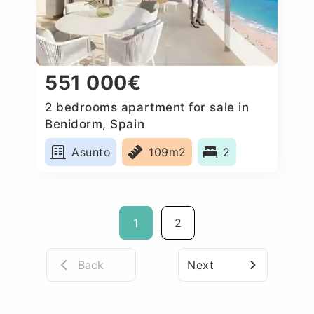
551 000€
2 bedrooms apartment for sale in
Benidorm, Spain
Asunto
109m2
2
1
2
Back
Next