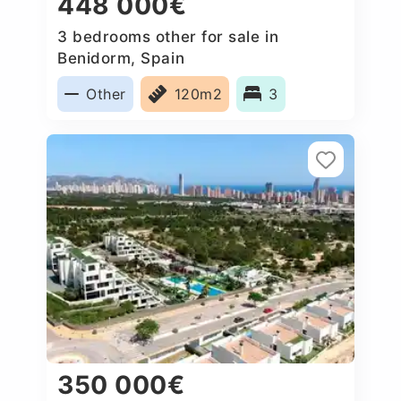
448 000€
3 bedrooms other for sale in
Benidorm, Spain
Other
120m2
3
350 000€