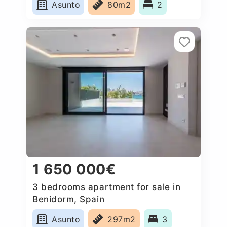
Asunto
80m2
2
1 650 000€
3 bedrooms apartment for sale in
Benidorm, Spain
Asunto
297m2
3