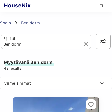
FI
Spain
Benidorm
Sijainti
Myytävänä Benidorm
42
results
Viimeisimmät