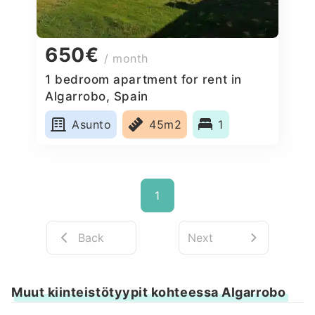
650€
/ month
1 bedroom apartment for rent in
Algarrobo, Spain
Asunto
45m2
1
1
Back
Next
Muut kiinteistötyypit kohteessa Algarrobo