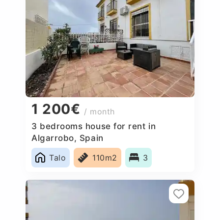
1 200€
/ month
3 bedrooms house for rent in
Algarrobo, Spain
Talo
110m2
3