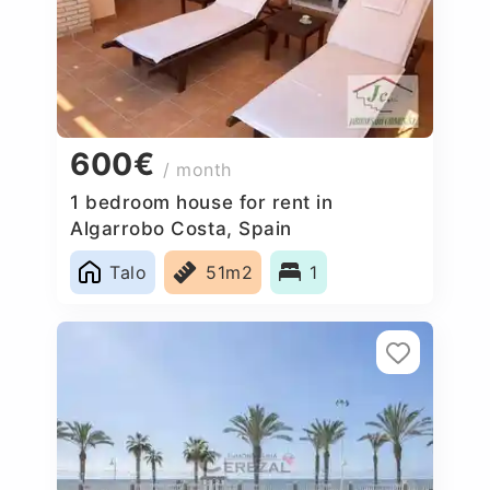
600€
/ month
1 bedroom house for rent in
Algarrobo Costa, Spain
Talo
51m2
1